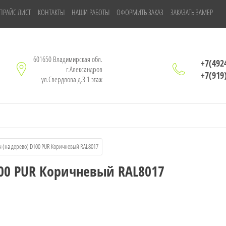
ПРАЙС ЛИСТ
КОНТАКТЫ
НАШИ РАБОТЫ
ОФОРМИТЬ ЗАКАЗ
ЗАКАЗАТЬ ЗАМЕР
601650 Владимирская обл.
+7(492
г.Александров
+7(919
ул.Свердлова д.3 1 этаж
бы (на дерево) D100 PUR Коричневый RAL8017
100 PUR Коричневый RAL8017