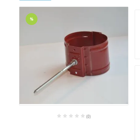
%
(0)