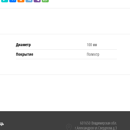
Диаметр
100 мм
Покрытие
Полиэстр
щь
601650 Владимирская обл.
г.Александров ул.Свердлова д.3