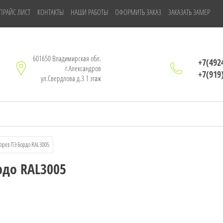
ПРАЙС ЛИСТ
КОНТАКТЫ
НАШИ РАБОТЫ
ОФОРМИТЬ ЗАКАЗ
ЗАКАЗАТЬ ЗАМЕР
601650 Владимирская обл.
+7(492
г.Александров
+7(919
ул.Свердлова д.3 1 этаж
орез ПЭ Бордо RAL3005
рдо RAL3005