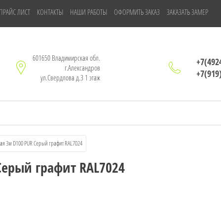
ПРАЙС ЛИСТ
КОНТАКТЫ
НАШИ РАБОТЫ
ОФОРМИТЬ ЗАКАЗ
ЗАКАЗАТЬ ЗАМЕР
601650 Владимирская обл.
+7(492
г.Александров
+7(919
ул.Свердлова д.3 1 этаж
чная 3м D100 PUR Серый графит RAL7024
Серый графит RAL7024