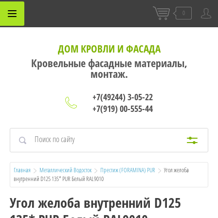
0
ДОМ КРОВЛИ И ФАСАДА
Кровельные фасадные материалы,
монтаж.
+7(49244) 3-05-22
+7(919) 00-555-44
Главная
Металлический Водосток
Престиж (FORAMINA) PUR
  Угол желоба 
внутренний D125 135* PUR Белый RAL9010
Угол желоба внутренний D125