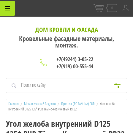
0
ДОМ КРОВЛИ И ФАСАДА
Кровельные фасадные материалы,
монтаж.
+7(49244) 3-05-22
+7(919) 00-555-44
Главная
Металлический Водосток
Престиж (FORAMINA) PUR
  Угол желоба 
внутренний D125 135* PUR Тёмно-Коричневый RR32
Угол желоба внутренний D125