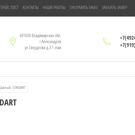
ПРАЙС ЛИСТ
КОНТАКТЫ
НАШИ РАБОТЫ
ОФОРМИТЬ ЗАКАЗ
ЗАКАЗАТЬ ЗАМЕР
601650 Владимирская обл.
+7(492
г.Александров
+7(919
ул.Свердлова д.3 1 этаж
 Красный. STANDART
NDART