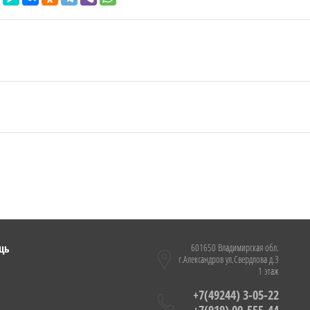
щь
601650 Владимирская обл.
г.Александров ул.Свердлова д.3
1 этаж
+7(49244) 3-05-22
+7(919) 00-555-44