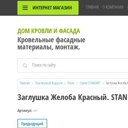
ГЛАВНАЯ
О КОМПАНИИ
ИНТЕРНЕТ МАГАЗИН
ДОМ КРОВЛИ И ФАСАДА
Кровельные фасадные
материалы, монтаж.
Главная
Пластиковый Водосток
Döcke
Серия STANDART
  Заглушка Желоба
Заглушка Желоба Красный. STA
нет
Артикул:
Предыдущий